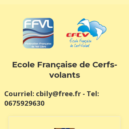
Présentation
Stages Et Formations
Luge
Histoire
Eddy
Ethymologie
News
Contact
Ecole Française de Cerfs-
volants
Courriel: cbily@free.fr - Tel:
0675929630