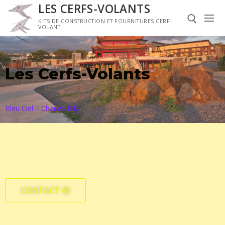
LES CERFS-VOLANTS
KITS DE CONSTRUCTION ET FOURNITURES CERF-
VOLANT
Les Cerfs-Volants
Bleu Ciel – Charles Bily
Galerie
Tyvek
Fournitures
CONTACT
Kits